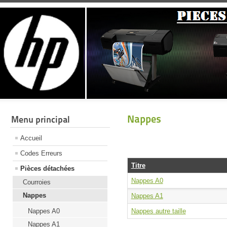
Nappes
Menu principal
Accueil
Codes Erreurs
Titre
Pièces détachées
Nappes A0
Courroies
Nappes
Nappes A1
Nappes A0
Nappes autre taille
Nappes A1